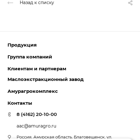
Назад к списку
Продукция
Группа компаний
Белковые продукты
Комбикорма и премиксы
Клиентам и партнерам
О компании
Масло соевое
История компании
Маслоэкстракционный завод
Закуп СОИ
Лецитин соевый
Партнеры
Документы и лицензии
Амурагрокомплекс
Соя и зерновые
Вакансии
Контроль качества
Контакты
Политика конфиденциальности
8 (4162) 20-10-00
aac@amuragro.ru
Россия, Амурская область, Благовещенск, ул.