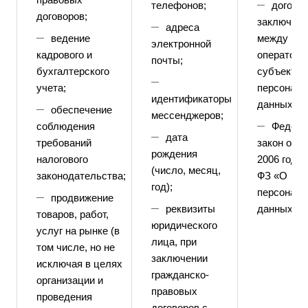
телефонов;
догово
договоров;
заключае
адреса
ведение
между
электронной
кадрового и
операторо
почты;
бухгалтерского
субъектом
учета;
персонал
идентификаторы
данных;
обеспечение
мессенджеров;
соблюдения
Федера
дата
требований
закон от 2
рождения
налогового
2006 года
(число, месяц,
законодательства;
ФЗ «О
год);
персонал
продвижение
реквизиты
данных»
товаров, работ,
юридического
услуг на рынке (в
лица, при
том числе, но не
заключении
исключая в целях
гражданско-
организации и
правовых
проведения
договоров с