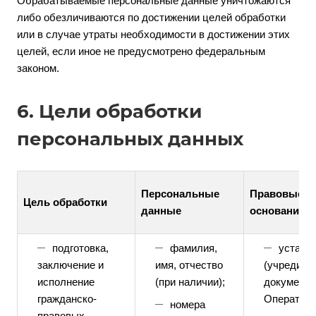
Обрабатываемые персональные данные уничтожаются
либо обезличиваются по достижении целей обработки
или в случае утраты необходимости в достижении этих
целей, если иное не предусмотрено федеральным
законом.
6. Цели обработки
персональных данных
Персональные
Правовые
Цель обработки
данные
основания
подготовка,
фамилия,
уставн
заключение и
имя, отчество
(учредите
исполнение
(при наличии);
документ
гражданско-
Оператора
номера
правовых