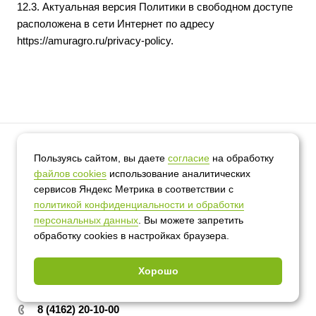
12.3. Актуальная версия Политики в свободном доступе
расположена в сети Интернет по адресу
https://amuragro.ru/privacy-policy
.
Продукция
Пользуясь сайтом, вы даете
согласие
на обработку
файлов cookies
использование аналитических
Белковые продукты
Группа компаний
сервисов Яндекс Метрика в соответствии с
Комбикорма и премиксы
политикой конфиденциальности и обработки
О компании
Клиентам и партнерам
Масло соевое
персональных данных
. Вы можете запретить
История компании
Маслоэкстракционный завод
Закуп СОИ
обработку сookies в настройках браузера.
Лецитин соевый
Партнеры
Документы и лицензии
Амурагрокомплекс
Соя и зерновые
Вакансии
Хорошо
Контроль качества
Контакты
Политика конфиденциальности
8 (4162) 20-10-00