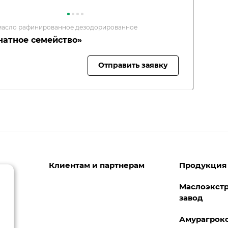
масло рафинированное дезодорированное
натное семейство»
Отправить заявку
Клиентам и партнерам
Продукция
Маслоэкст
Закуп СОИ
завод
Документы и лицензии
Амурагрок
Контроль качества