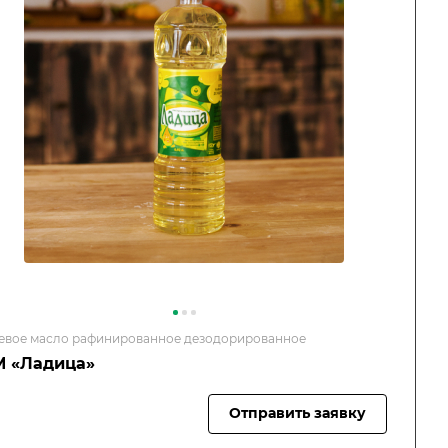
евое масло рафинированное дезодорированное
М «Ладица»
Отправить заявку