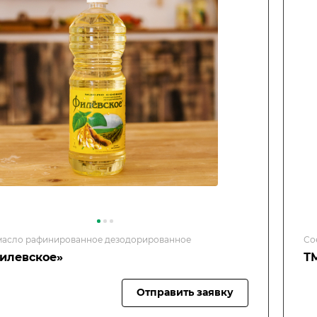
масло рафинированное дезодорированное
Со
илевское»
Т
Отправить заявку