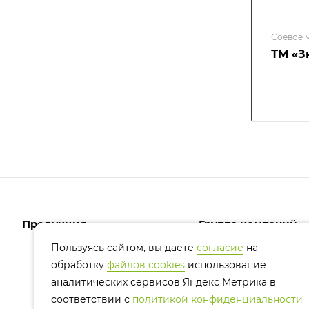
Соевое 
ТМ «З
Продукция
Группа компаний
Пользуясь сайтом, вы даете
согласие
на
обработку
файлов cookies
использование
Белковые продукты
О компании
аналитических сервисов Яндекс Метрика в
Комбикорма и премиксы
История компании
соответствии с
политикой конфиденциальности
Масло соевое
Партнеры