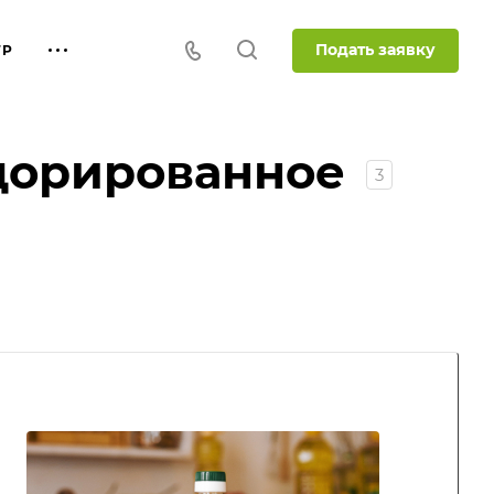
Подать заявку
ТР
дорированное
3