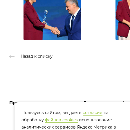
Назад к списку
Продукция
Группа компаний
Пользуясь сайтом, вы даете
согласие
на
обработку
файлов cookies
использование
Белковые продукты
О компании
аналитических сервисов Яндекс Метрика в
Комбикорма и премиксы
История компании