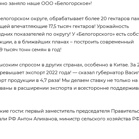
нно заняло наше ООО «Белогорское»!
елогорском округе, обрабатывает более 20 гектаров па
щей впечатляющие 17,5 тысяч гектаров! Урожайность
едних показателей по округу! У «Белогорского» есть соб
кции, а в ближайших планах – построить современный
тысяч тонн семян в год!
соким спросом в других странах, особенно в Китае. За 
 превышает экспорт 2022 года! — сказал губернатор Васи
т продукции в 4,7 раза! Мы делаем ставку не только на
ованы в расширении экспорта и всесторонне поддержи
кие гости: первый заместитель председателя Правитель
ли РФ Антон Алиханов, министр сельского хозяйства Р