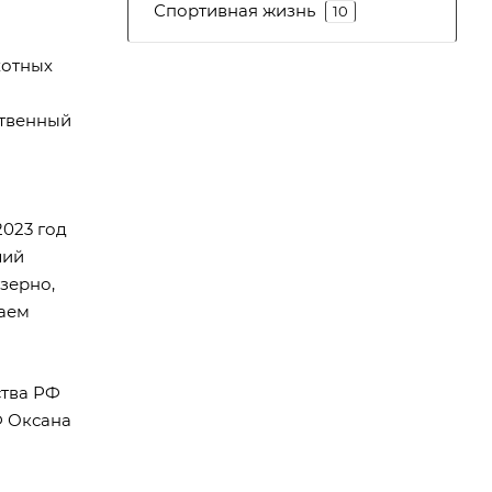
Спортивная жизнь
10
хотных
ственный
2023 год
лий
 зерно,
ваем
ства РФ
Ф Оксана