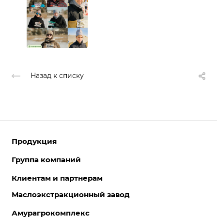
Назад к списку
Продукция
Группа компаний
Белковые продукты
Комбикорма и премиксы
Клиентам и партнерам
О компании
Масло соевое
История компании
Маслоэкстракционный завод
Закуп СОИ
Лецитин соевый
Партнеры
Документы и лицензии
Амурагрокомплекс
Соя и зерновые