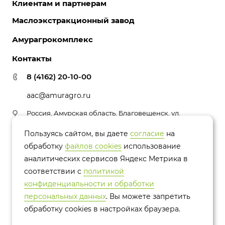
Клиентам и партнерам
О компании
Масло соевое
История компании
Маслоэкстракционный завод
Закуп СОИ
Лецитин соевый
Партнеры
Документы и лицензии
Амурагрокомплекс
Соя и зерновые
Вакансии
Контроль качества
Контакты
Политика конфиденциальности
8 (4162) 20-10-00
aac@amuragro.ru
Россия, Амурская область, Благовещенск, ул.
Амурская, 17
Пользуясь сайтом, вы даете
согласие
на
обработку
файлов cookies
использование
аналитических сервисов Яндекс Метрика в
соответствии с
политикой
© 2026 Группа компаний Амурагроцентр
конфиденциальности и обработки
персональных данных
. Вы можете запретить
Политика конфиденциальности
обработку сookies в настройках браузера.
Версия для слабовидящих