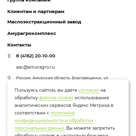
Комбикорма и премиксы
Клиентам и партнерам
О компании
Масло соевое
История компании
Маслоэкстракционный завод
Закуп СОИ
Лецитин соевый
Партнеры
Документы и лицензии
Амурагрокомплекс
Соя и зерновые
Вакансии
Контроль качества
Контакты
Политика конфиденциальности
8 (4162) 20-10-00
aac@amuragro.ru
Россия, Амурская область, Благовещенск, ул.
Амурская, 17
Пользуясь сайтом, вы даете
согласие
на
обработку
файлов cookies
использование
аналитических сервисов Яндекс Метрика в
соответствии с
политикой
© 2026 Группа компаний Амурагроцентр
конфиденциальности и обработки
персональных данных
. Вы можете запретить
Политика конфиденциальности
обработку сookies в настройках браузера.